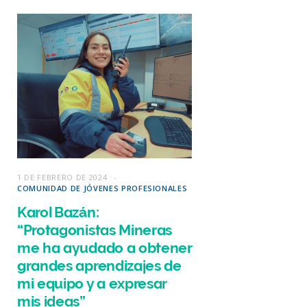
1 DE FEBRERO DE 2024
COMUNIDAD DE JÓVENES PROFESIONALES
Karol Bazán:
“Protagonistas Mineras
me ha ayudado a obtener
grandes aprendizajes de
mi equipo y a expresar
mis ideas”