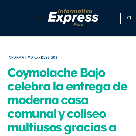
INFORMATIVO EXPRESS 308
Coymolache Bajo
celebra la entrega de
moderna casa
comunal y coliseo
multiusos gracias a