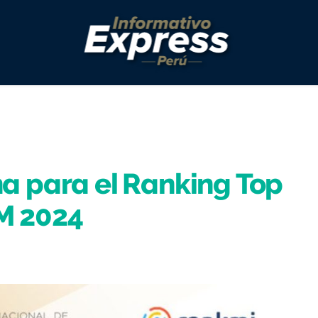
a para el Ranking Top
M 2024