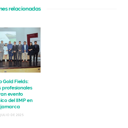
nes relacionadas
o Gold Fields:
 profesionales
ran evento
co del IIMP en
jamarca
 JULIO DE 2025