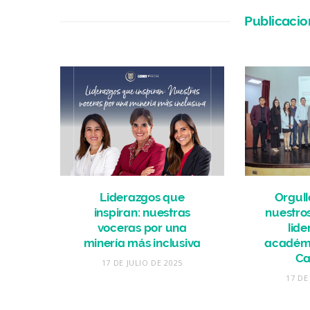
Publicacio
Liderazgos que
Orgull
inspiran: nuestras
nuestros
voceras por una
lide
minería más inclusiva
académi
Ca
17 DE JULIO DE 2025
17 DE