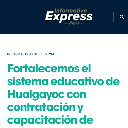
INFORMATIVO EXPRESS 294
Fortalecemos el
sistema educativo de
Hualgayoc con
contratación y
capacitación de