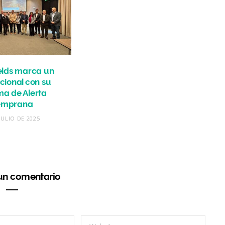
elds marca un
acional con su
ma de Alerta
emprana
JULIO DE 2025
 un comentario