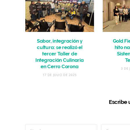
Sabor, integración y
Gold Fi
cultura: se realizó el
hito n
tercer Taller de
Siste
Integración Culinaria
T
en Cerro Corona
3 DE 
17 DE JULIO DE 2025
Escribe