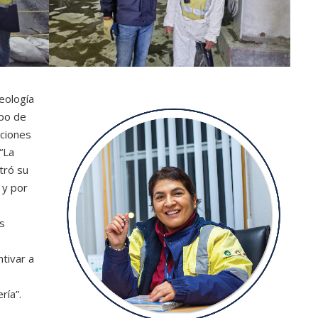
eología
upo de
iciones
“La
tró su
 y por
s
tivar a
ría”.