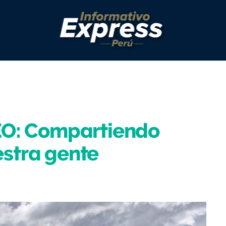
CEO: Compartiendo
estra gente