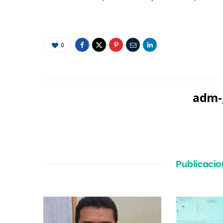
0
adm-g
Publicacio