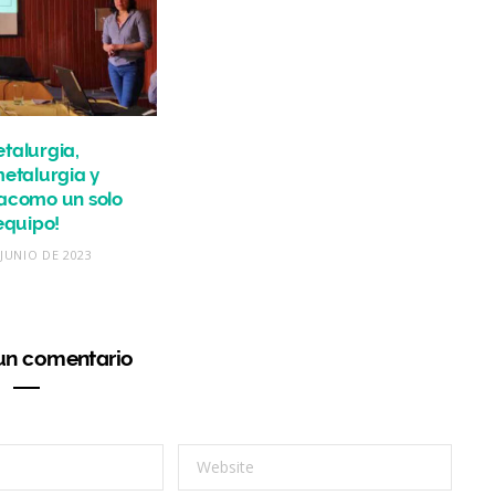
talurgia,
etalurgia y
acomo un solo
equipo!
 JUNIO DE 2023
 un comentario