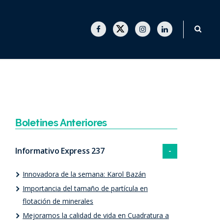
F
T
I
L
a
w
n
i
c
i
s
n
e
t
t
k
b
t
a
e
o
e
g
d
o
r
r
I
k
a
n
m
Boletines Anteriores
Informativo Express 237
Innovadora de la semana: Karol Bazán
Importancia del tamaño de partícula en
flotación de minerales
Mejoramos la calidad de vida en Cuadratura a