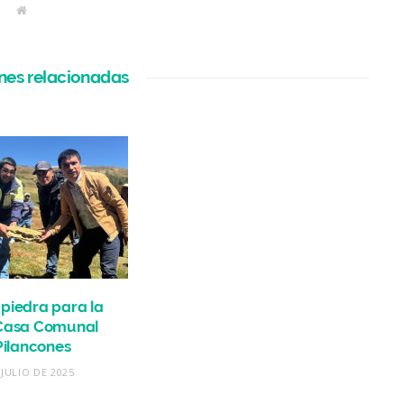
W
e
b
s
i
t
nes relacionadas
e
piedra para la
Casa Comunal
Pilancones
 JULIO DE 2025