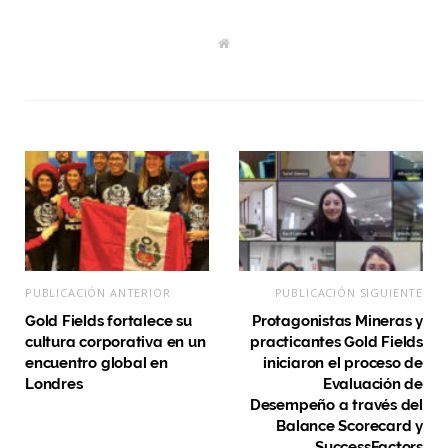
W
e
b
s
i
t
e
PUBLICACIÓN ANTERIOR
PUBLICACIÓN SIGUIENTE
Gold Fields fortalece su
Protagonistas Mineras y
cultura corporativa en un
practicantes Gold Fields
encuentro global en
iniciaron el proceso de
Londres
Evaluación de
Desempeño a través del
Balance Scorecard y
SuccessFactors