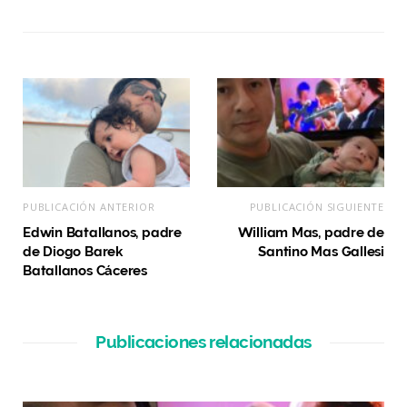
b
s
i
t
e
PUBLICACIÓN ANTERIOR
PUBLICACIÓN SIGUIENTE
Edwin Batallanos, padre
William Mas, padre de
de Diogo Barek
Santino Mas Gallesi
Batallanos Cáceres
Publicaciones relacionadas