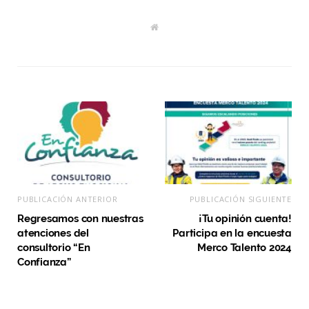
W
e
b
s
i
t
e
PUBLICACIÓN ANTERIOR
PUBLICACIÓN SIGUIENTE
Regresamos con nuestras
¡Tu opinión cuenta!
atenciones del
Participa en la encuesta
consultorio “En
Merco Talento 2024
Confianza”