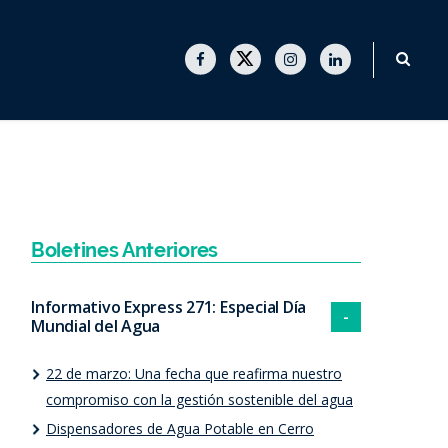
F
T
I
L
a
w
n
i
c
i
s
n
e
t
t
k
b
t
a
e
o
e
g
d
o
r
r
I
k
a
n
m
Boletines Anteriores
Informativo Express 271: Especial Día
Mundial del Agua
22 de marzo: Una fecha que reafirma nuestro
compromiso con la gestión sostenible del agua
Dispensadores de Agua Potable en Cerro