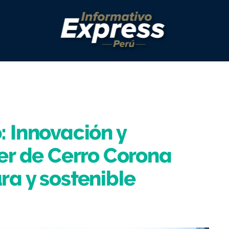
 Innovación y
er de Cerro Corona
a y sostenible