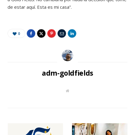
de estar aquí. Esta es mi casa”.
0
adm-goldfields
W
e
b
s
i
t
e