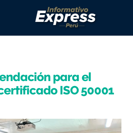
endación para el
certificado ISO 50001