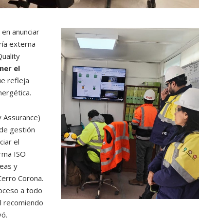
 en anunciar
ría externa
uality
er el
e refleja
nergética.
ty Assurance)
 de gestión
iar el
orma ISO
eas y
Cerro Corona.
roceso a todo
ual recomiendo
yó.